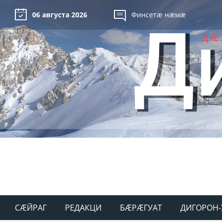
06 августа 2026
Финсетæ нæмæ
СÆЙРАГ
РЕДАКЦИ
БÆРÆГУАТ
ДИГОРОН-