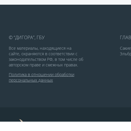
© “ДИГОРА”, ГБУ
ГЛА
Все материалы, находящиеся на
Саки
сайте, охраняются в соответствии с
Эльбр
законодательством РФ, в том числе об
авторском праве и смежных правах.
Политика в отношении обработки
персональных данных
По заказу Комитета по делам печати и
массовых коммуникаций РСО-Алания