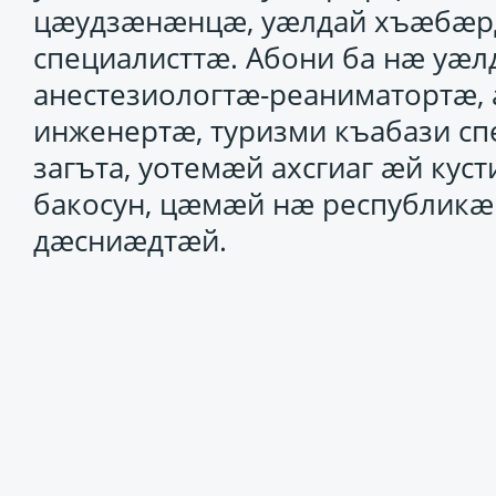
цæудзæнæнцæ, уæлдай хъæбæрд
специалисттæ. Абони ба нæ уæ
анестезиологтæ-реаниматортæ, 
инженертæ, туризми къабази сп
загъта, уотемæй ахсгиаг æй ку
бакосун, цæмæй нæ республикæ
дæсниæдтæй.