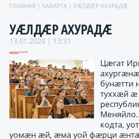
ГЛАВНАЯ
|
ХАБАРТА
| УÆЛДÆР АХУРАДÆ
УÆЛДÆР АХУРАДÆ
13.01.2024 | 13:31
Цæгат Ир
ахургæнæ
бунæтти 
туххæй æ
республи
Меняйло.
кодта, у
уомæн æй, æма уой фæрци æнт