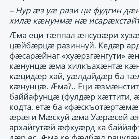
– Нур ӕз уӕ рази ци фудгин дӕн
хилӕ кӕнунмӕ нӕ исарӕхстай
Ӕма еци тӕппал ӕнсувӕри хузӕ
цӕйбӕрцӕ разиннуй. Кедӕр ард
фӕсарӕйнаг «хуӕрзгӕнгути» ӕ
кӕнунцӕ ӕма хилкъахӕнтӕ кӕн
кӕцидӕр хай, уӕлдайдӕр ба тӕ
кӕнунцӕ. Ӕма?.. Еци ӕзмӕнсти
баййафунцӕ (фулдӕр хӕттити, ӕв
кодта, етӕ ба «фӕскъотӕртӕм
ӕрӕги Мӕскуй ӕма Уӕрӕсей ӕ
архайгутӕй ӕфхуӕрд ка баййаф
дӕр ес. Ӕма ке фӕдбӕл рацудӕ