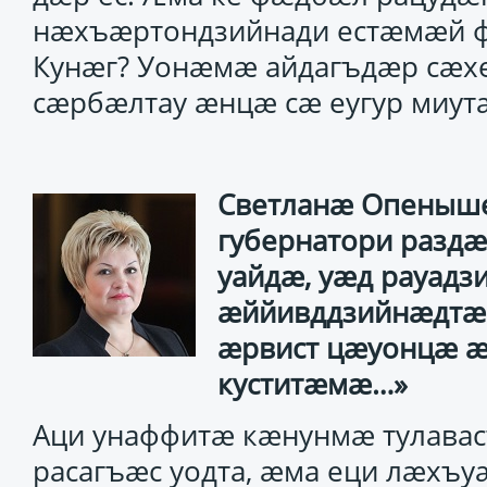
нӕхъӕртондзийнади естӕмӕй 
Кунӕг? Уонӕмӕ айдагъдӕр сӕхе 
сӕрбӕлтау ӕнцӕ сӕ еугур миут
Светланӕ Опеныше
губернатори разд
уайдӕ, уӕд рауад
ӕййивддзийнӕдтӕ 
ӕрвист цӕуонцӕ ӕ
куститӕмӕ…»
Аци унаффитӕ кӕнунмӕ тулавас
расагъӕс уодта, ӕма еци лӕх