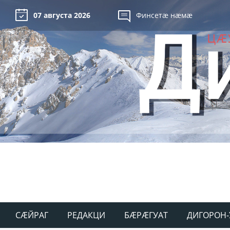
07 августа 2026
Финсетæ нæмæ
СÆЙРАГ
РЕДАКЦИ
БÆРÆГУАТ
ДИГОРОН-