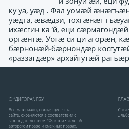
‘й зонуй ӕй, еци 
ку уа, уӕд . Фал уомӕй ӕнӕгъӕ
уӕдта, ӕвӕдзи, тохгӕнӕг гъӕу
ихӕсгин ка ‘й, еци сӕрмагонд
оргӕнтӕ. Уогӕ си ци агорӕн, к
бӕрнонӕй-бӕрнондӕр косгутӕй
«раззагдӕр» архайгутӕй рагъӕ
© “ДИГОРА”, ГБУ
ГЛА
Все материалы, находящиеся на
Саки
сайте, охраняются в соответствии с
Эльбр
законодательством РФ, в том числе об
авторском праве и смежных правах.