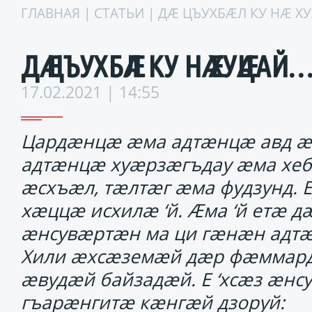
ГЛАВНАЯ
|
СТАТЬИ
| ДӔ ЦЪУХБӔЛ КУ НӔ Х
ДӔ ЦЪУХБӔЛ КУ НӔ ХУӔЦАЙ
17.02.2021 | 14:55
Цардӕнцӕ ӕма адтӕнцӕ авд ӕ
адтӕнцӕ хуӕрзӕгъдау ӕма хеб
ӕсхъӕл, тӕлтӕг ӕма фудзунд.
хӕццӕ исхилӕ ‘й. Ӕма ‘й етӕ 
ӕнсувӕртӕн ма ци гӕнӕн адтӕ
Хили ӕхсӕземӕй дӕр фӕммард 
ӕвудӕй байзадӕй. Е ‘хсӕз ӕнс
гъарӕнгитӕ кӕнгӕй дзоруй: