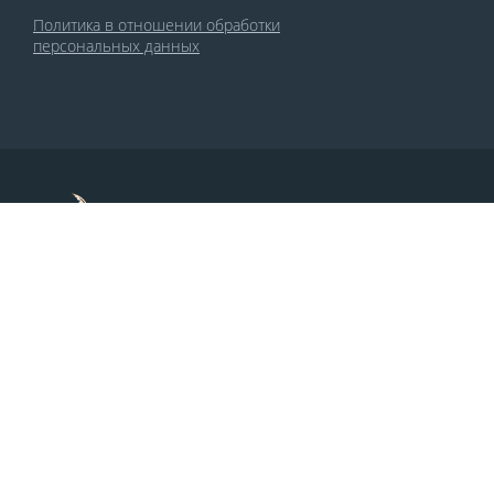
Политика в отношении обработки
персональных данных
По заказу Комитета по делам печати и
массовых коммуникаций РСО-Алания