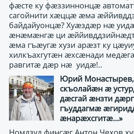
фӕсте ку фӕззиннонцӕ автоматт
сагойнити хӕццӕ ӕма ӕййивдд
байдайуонцӕ? Хуӕздӕр нӕ уидӕ
ӕнӕмӕнгӕ ци ӕййивддзийнӕдт
ӕма гъӕугӕ хузи арӕзт ку цӕу
хилкъахгутӕн ӕхсӕнади медӕг
равгитӕ дӕр нӕ уидӕ!..
Юрий Монастырев,
скъолайӕн ӕ устур
дӕсгай ӕнзти дӕрг
гъуддагмӕ ӕгиридд
ӕнарӕхсгитӕ…»
Номдзуд финсӕг Антон Чехов ху