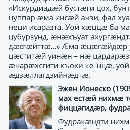
«Искурдиадӕй бустӕги цох, бун
цуппар ӕма инсӕй анзи, фал х
неци исаразта. Уой хӕццӕ ба м
цубурзунд, ӕнӕхъуат ахургӕндт
дӕсгӕйттӕ…» Ӕма ӕцӕгӕйдӕр уо
цӕститӕй уинӕн – нӕ цардарӕ
ӕнарӕхсгити къохи ке ‘нцӕ, у
ӕдзӕллагдзийнӕдтӕ.
Эжен Ионеско (1909
мах естӕй нихмӕ т
фиццагидӕр, фудр
Фудракӕндти нихмӕ