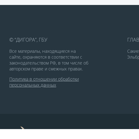
© “ДИГОРА”, ГБУ
ГЛА
Все материалы, находящиеся на
Саки
сайте, охраняются в соответствии с
Эльбр
законодательством РФ, в том числе об
авторском праве и смежных правах.
Политика в отношении обработки
персональных данных
По заказу Комитета по делам печати и
массовых коммуникаций РСО-Алания