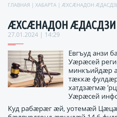
ГЛАВНАЯ
|
ХАБАРТА
| ÆХСÆНАДОН ÆДАСД
ÆХСÆНАДОН ÆДАСДЗ
27.01.2024 | 14:29
Евгъуд анзи 
Уæрæсей реги
минкъийдæр а
тæккæ фулдæр
хатдзæгмæ ’рц
Уæрæсей инфо
Куд рабæрæг æй, уотемæй Цæцæ