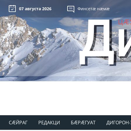
07 августа 2026
Финсетæ нæмæ
СÆЙРАГ
РЕДАКЦИ
БÆРÆГУАТ
ДИГОРОН-