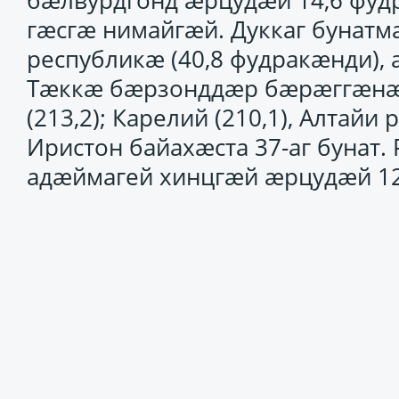
бæлвурдгонд æрцудæй 14,6 фу
гæсгæ нимайгæй. Дуккаг буна
республикæ (40,8 фудракæнди), æ
Тæккæ бæрзонддæр бæрæггæнæ
(213,2); Карелий (210,1), Алтайи 
Иристон байахæста 37-аг бунат.
адæймагей хинцгæй æрцудæй 12