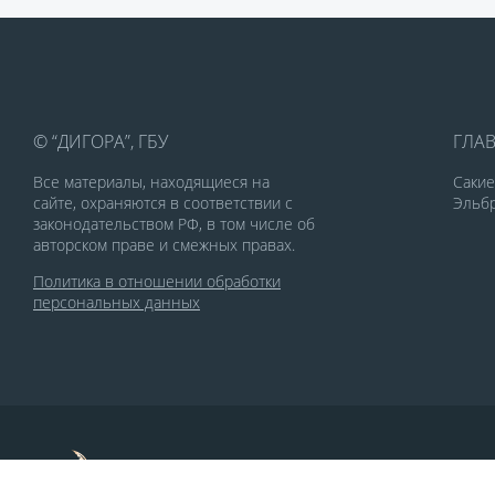
© “ДИГОРА”, ГБУ
ГЛА
Все материалы, находящиеся на
Саки
сайте, охраняются в соответствии с
Эльбр
законодательством РФ, в том числе об
авторском праве и смежных правах.
Политика в отношении обработки
персональных данных
По заказу Комитета по делам печати и
массовых коммуникаций РСО-Алания