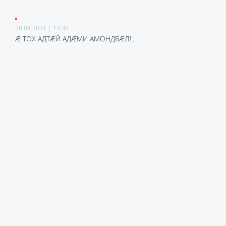
28.04.2021 | 17:32
Æ ТОХ АДТÆЙ АДÆМИ АМОНДБÆЛ!..