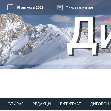
10 августа 2026
Финсетæ нæмæ
СÆЙРАГ
РЕДАКЦИ
БÆРÆГУАТ
ДИГОРОН-