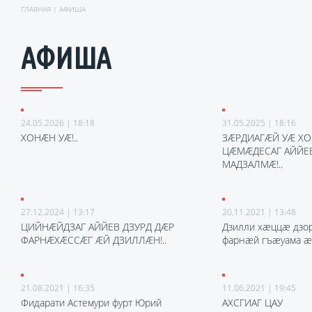
ГЛАВНАЯ
|
АФИША
АФИША
24.05.2026 | 18:18
31.05.2025 | 18:16
ХОНÆН УÆ!..
ЗÆРДИАГÆЙ УÆ Х
ЦÆМÆДЕСАГ АЙЙЕ
МАДЗАЛМÆ!..
27.12.2024 | 13:17
20.11.2021 | 13:48
ЦИЙНÆЙДЗАГ АЙЙЕВ ДЗУРД ДÆР
Дзилли хӕццӕ дзору
ФАРНÆХÆССÆГ ÆЙ ДЗИЛЛÆН!..
фарнӕй гъӕуама ӕн
21.08.2021 | 16:35
11.06.2021 | 19:45
Фидарати Астемури фурт Юрий
АХСГИАГ ЦАУ